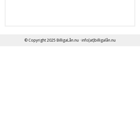
© Copyright 2025
BilligaLån.nu
· info[at]billigalån.nu