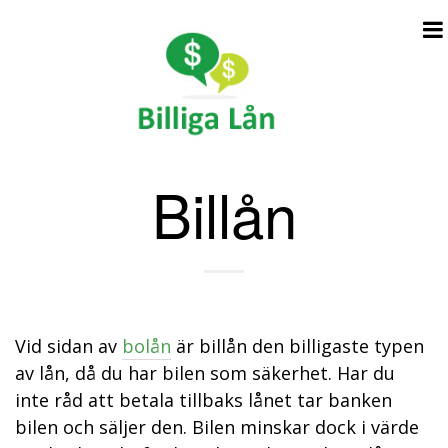
N
Billån
a
v
i
g
a
t
Vid sidan av
bolån
är billån den billigaste typen
i
av lån, då du har bilen som säkerhet. Har du
o
inte råd att betala tillbaks lånet tar banken
n
bilen och säljer den. Bilen minskar dock i värde